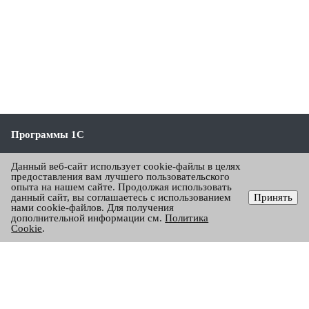
Программы 1С
1С:Бухгалтерия
Данный веб-сайт использует cookie-файлы в целях
предоставления вам лучшего пользовательского
1С:Зарплата и управление персоналом
опыта на нашем сайте. Продолжая использовать
данный сайт, вы соглашаетесь с использованием
Принять
1С:Управление торговлей
нами cookie-файлов. Для получения
дополнительной информации см.
Политика
Все программы
Cookie
.
Лицензии 1С
Отраслевые решения
Цены 1С