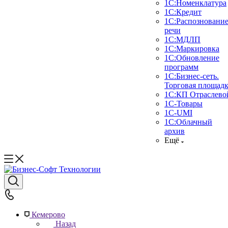
1С:Номенклатура
1C:Кредит
1С:Распозновани
речи
1С:МДЛП
1С:Маркировка
1С:Обновление
программ
1С:Бизнес-сеть.
Торговая площад
1С:КП Отраслево
1С-Товары
1С-UMI
1С:Облачный
архив
Ещё
Кемерово
Назад