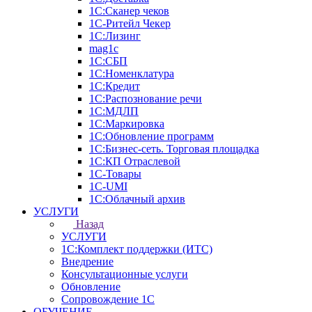
1С:Сканер чеков
1С-Ритейл Чекер
1С:Лизинг
mag1c
1С:СБП
1С:Номенклатура
1C:Кредит
1С:Распознование речи
1С:МДЛП
1С:Маркировка
1С:Обновление программ
1С:Бизнес-сеть. Торговая площадка
1С:КП Отраслевой
1С-Товары
1С-UMI
1С:Облачный архив
УСЛУГИ
Назад
УСЛУГИ
1С:Комплект поддержки (ИТС)
Внедрение
Консультационные услуги
Обновление
Сопровождение 1С
ОБУЧЕНИЕ