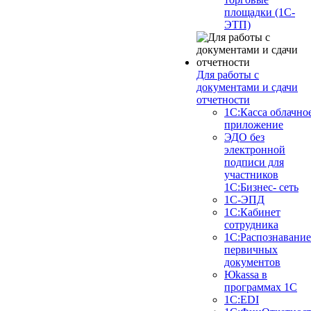
площадки (1С-
ЭТП)
Для работы с
документами и сдачи
отчетности
1С:Касса облачно
приложение
ЭДО без
электронной
подписи для
участников
1С:Бизнес- сеть
1С-ЭПД
1С:Кабинет
сотрудника
1С:Распознавание
первичных
документов
Юkassa в
программах 1С
1С:EDI