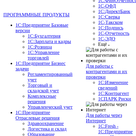
1С:ФинОтчетност
1С-ОФД
1С:ДиректБанк
ПРОГРАММНЫЕ ПРОДУКТЫ
1С:Сверка
1С-Такском
1С:Предприятие Базовые
1С:Подпись
версии
1С-Отчетность
1С:Бухгалтерия
1С-ЭДО
1С:Зарплата и кадры
Ещё
1С:Розница
1С:Управление
торговлей
1С:Предприятие Бизнес
Для работы с
задачи
контрагентами и их
Регламентированный
проверки
учет
1С:Изменение
Торговый и
сведений
складской учет
1С:Контрагент
Комплексные
1СПАРК Риски
решения
Управленческий учет
1С:Предприятие
Для работы через
Отраслевые решения
Интернет
Здравоохранение
1С:Fresh -
Логистика и склад
1С:Предприятие
Образование