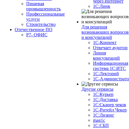
через Интернет
Пищевая
1С:Линк
промышленность
Профессиональные
услуги
Строительство
Для решения
Отечественное ПО
возникающих вопросов
Р7- ОФИС
и консультаций
1С-Коннект
Отвечает аудитор
Линия
консультаций
Информационная
система 1С:ИТС
1С:Лекторий
1С-Администрато
Другие сервисы
1С:Курьер
1С:Доставка
1С:Сканер чеков
1С-Ритейл Чекер
1С:Лизинг
mag1c
1С:СБП