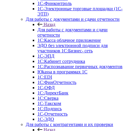
1С-Финконтроль
1С-Электронные торговые площадки (1С-
ЭТП)
Для работы с документами и сдачи отчетности
Назад
Для работы с документами и сдачи
отчетности
1С:Касса облачное приложение
ЭДО без электронной подписи для
участников 1С:Бизнес- сеть
1С-ЭПД
1С:Кабинет сотрудника
1С:Распознавание первичных документов
Юkassa в программах 1С
1С:EDI
1С:ФинОтчетность
1С-ОФД
1С:ДиректБанк
1С:Сверка
1С-Такском
1С:Подпись
1С-Отчетность
1С-ЭДО
Для работы с контрагентами и их проверки
Назад