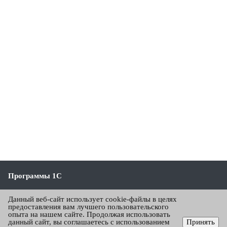
Программы 1С
1С:Бухгалтерия
Данный веб-сайт использует cookie-файлы в целях
предоставления вам лучшего пользовательского
1С:Зарплата и управление персоналом
опыта на нашем сайте. Продолжая использовать
данный сайт, вы соглашаетесь с использованием
Принять
1С:Управление торговлей