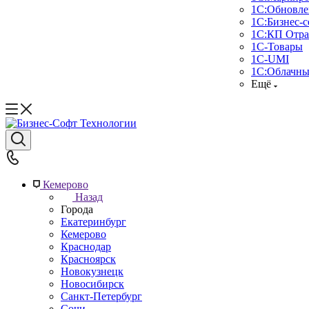
1С:Обновле
1С:Бизнес-с
1С:КП Отра
1С-Товары
1С-UMI
1С:Облачны
Ещё
Кемерово
Назад
Города
Екатеринбург
Кемерово
Краснодар
Красноярск
Новокузнецк
Новосибирск
Санкт-Петербург
Сочи