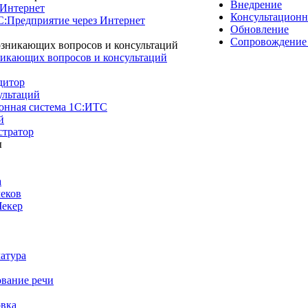
Внедрение
 Интернет
Консультационн
1С:Предприятие через Интернет
Обновление
Сопровождение
никающих вопросов и консультаций
дитор
ультаций
нная система 1С:ИТС
й
тратор
а
чеков
Чекер
атура
ование речи
вка