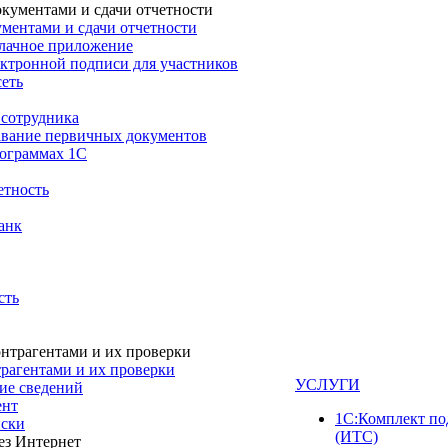
ументами и сдачи отчетности
блачное приложение
ектронной подписи для участников
сеть
 сотрудника
авание первичных документов
рограммах 1С
тность
анк
сть
трагентами и их проверки
УСЛУГИ
ие сведений
ент
1С:Комплект п
ски
(ИТС)