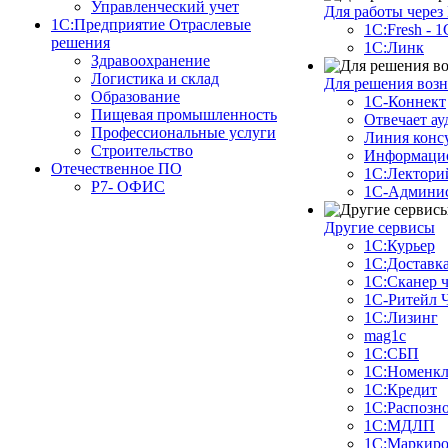
Управленческий учет
Для работы через
1С:Предприятие Отраслевые
1С:Fresh - 
решения
1С:Линк
Здравоохранение
Логистика и склад
Для решения воз
Образование
1С-Коннект
Пищевая промышленность
Отвечает ау
Профессиональные услуги
Линия конс
Строительство
Информацио
Отечественное ПО
1С:Лектори
Р7- ОФИС
1С-Админис
Другие сервисы
1С:Курьер
1С:Доставк
1С:Сканер 
1С-Ритейл 
1С:Лизинг
mag1c
1С:СБП
1С:Номенкл
1C:Кредит
1С:Распозн
1С:МДЛП
1С:Маркиро