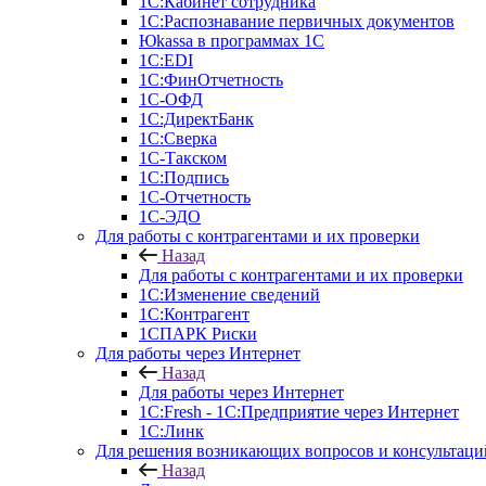
1С:Кабинет сотрудника
1С:Распознавание первичных документов
Юkassa в программах 1С
1С:EDI
1С:ФинОтчетность
1С-ОФД
1С:ДиректБанк
1С:Сверка
1С-Такском
1С:Подпись
1С-Отчетность
1С-ЭДО
Для работы с контрагентами и их проверки
Назад
Для работы с контрагентами и их проверки
1С:Изменение сведений
1С:Контрагент
1СПАРК Риски
Для работы через Интернет
Назад
Для работы через Интернет
1С:Fresh - 1С:Предприятие через Интернет
1С:Линк
Для решения возникающих вопросов и консультаци
Назад