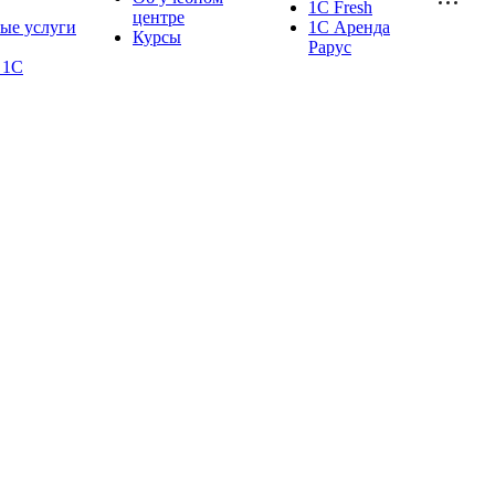
1С Fresh
центре
ые услуги
1С Аренда
Курсы
Рарус
 1С