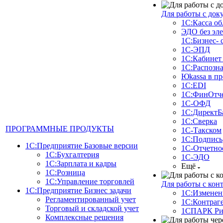
Для работы с док
1С:Касса о
ЭДО без эл
1С:Бизнес- 
1С-ЭПД
1С:Кабинет
1С:Распозн
Юkassa в п
1С:EDI
1С:ФинОтче
1С-ОФД
1С:ДиректБ
1С:Сверка
ПРОГРАММНЫЕ ПРОДУКТЫ
1С-Такском
1С:Подпись
1С:Предприятие Базовые версии
1С-Отчетно
1С:Бухгалтерия
1С-ЭДО
1С:Зарплата и кадры
Ещё
1С:Розница
1С:Управление торговлей
Для работы с кон
1С:Предприятие Бизнес задачи
1С:Изменен
Регламентированный учет
1С:Контраг
Торговый и складской учет
1СПАРК Ри
Комплексные решения