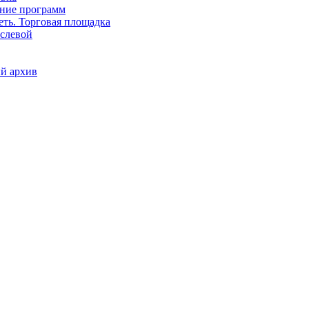
ние программ
еть. Торговая площадка
слевой
й архив