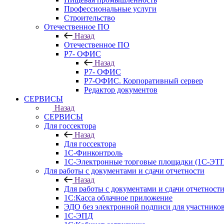
Профессиональные услуги
Строительство
Отечественное ПО
Назад
Отечественное ПО
Р7- ОФИС
Назад
Р7- ОФИС
Р7-ОФИС. Корпоративный сервер
Редактор документов
СЕРВИСЫ
Назад
СЕРВИСЫ
Для госсектора
Назад
Для госсектора
1С-Финконтроль
1С-Электронные торговые площадки (1С-ЭТ
Для работы с документами и сдачи отчетности
Назад
Для работы с документами и сдачи отчетност
1С:Касса облачное приложение
ЭДО без электронной подписи для участников
1С-ЭПД