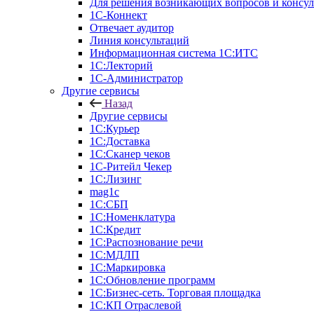
Для решения возникающих вопросов и консу
1С-Коннект
Отвечает аудитор
Линия консультаций
Информационная система 1С:ИТС
1С:Лекторий
1С-Администратор
Другие сервисы
Назад
Другие сервисы
1С:Курьер
1С:Доставка
1С:Сканер чеков
1С-Ритейл Чекер
1С:Лизинг
mag1c
1С:СБП
1С:Номенклатура
1C:Кредит
1С:Распознование речи
1С:МДЛП
1С:Маркировка
1С:Обновление программ
1С:Бизнес-сеть. Торговая площадка
1С:КП Отраслевой