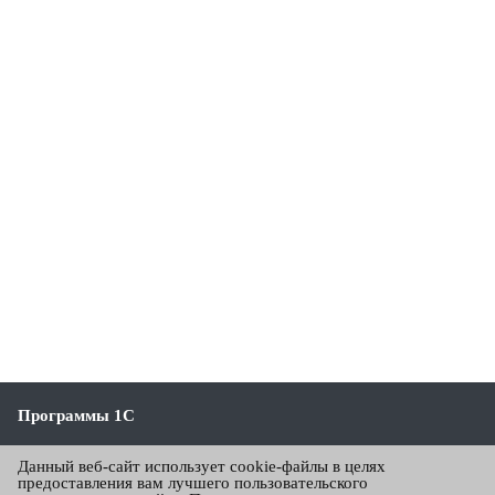
Программы 1С
1С:Бухгалтерия
Данный веб-сайт использует cookie-файлы в целях
предоставления вам лучшего пользовательского
1С:Зарплата и управление персоналом